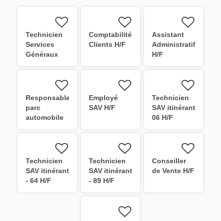
Technicien
Comptabilité
Assistant
Services
Clients H/F
Administratif
Généraux
H/F
H/F
Responsable
Employé
Technicien
parc
SAV H/F
SAV itinérant
automobile
06 H/F
H/F
Technicien
Technicien
Conseiller
SAV itinérant
SAV itinérant
de Vente H/F
- 64 H/F
- 89 H/F