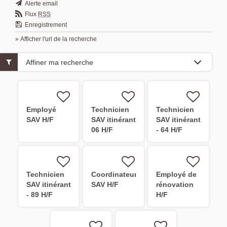
Alerte email
Flux
RSS
Enregistrement
» Afficher l'url de la recherche
Affiner ma recherche
Employé
Technicien
Technicien
SAV H/F
SAV itinérant
SAV itinérant
06 H/F
- 64 H/F
Technicien
Coordinateur
Employé de
SAV itinérant
SAV H/F
rénovation
- 89 H/F
H/F