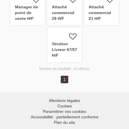
Manager de
Attaché
Attaché
point de
commercial
commercial
vente H/F
29 H/F
21 H/F
Vendeur
Livreur 67/57
H/F
Nombre de résultats :
10 offre(s)
1
Mentions légales
Cookies
Paramétrer vos cookies
Accessibilité : partiellement conforme
Plan du site