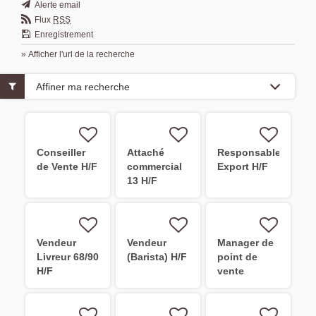
Alerte email
Flux
RSS
Enregistrement
» Afficher l'url de la recherche
Affiner ma recherche
Conseiller
Attaché
Responsable
de Vente H/F
commercial
Export H/F
13 H/F
Vendeur
Vendeur
Manager de
Livreur 68/90
(Barista) H/F
point de
H/F
vente
Adjoint H/F