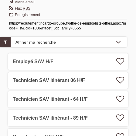
Alerte email
Flux
RSS
Enregistrement
https://recrutement.ricardo-groupe.fr/offre-de-emploi/liste-offres.aspx?m
ode=list&lcid=1036&facet_JobFamily=3655
Affiner ma recherche
Employé SAV H/F
Technicien SAV itinérant 06 H/F
Technicien SAV itinérant - 64 H/F
Technicien SAV itinérant - 89 H/F