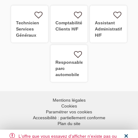
Technicien
Comptabilité
Assistant
Services
Clients H/F
Administratif
Généraux
H/F
H/F
Responsable
parc
automobile
H/F
Mentions légales
Cookies
Paramétrer vos cookies
Accessibilité : partiellement conforme
Plan du site
L'offre que vous essayez d'afficher n'existe pas ou
Aller en haut