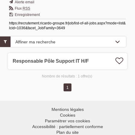
Alerte email
Flux
RSS
Enregistrement
https://recrutement.ricardo-groupe.fr/job/list-of-all-jobs.aspx?mode=list&
lcid=1036&facet_JobFamily=3649
Affiner ma recherche
Responsable Pôle Support IT H/F
Nombre de résultats :
1 offre(s)
1
Mentions légales
Cookies
Paramétrer vos cookies
Accessibilité : partiellement conforme
Plan du site