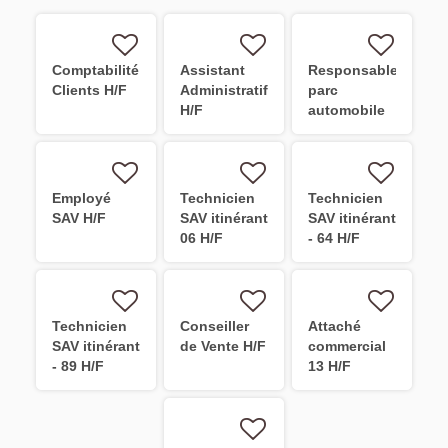
Comptabilité
Assistant
Responsable
Clients H/F
Administratif
parc
H/F
automobile
H/F
Employé
Technicien
Technicien
SAV H/F
SAV itinérant
SAV itinérant
06 H/F
- 64 H/F
Technicien
Conseiller
Attaché
SAV itinérant
de Vente H/F
commercial
- 89 H/F
13 H/F